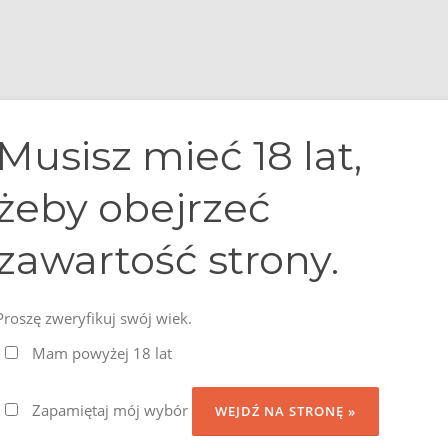
 nas
Nasze whisky
Degustacje whisky
Newsletter
Musisz mieć 18 lat,
żeby obejrzeć
SKLEP
zawartość strony.
Proszę zweryfikuj swój wiek.
Mam powyżej 18 lat
Zapamiętaj mój wybór