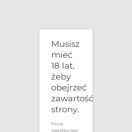
Przejdź
do
Menu
treści
Musisz
DEGUSTACJE WHISKY
mieć
18 lat,
żeby
obejrzeć
Chciałbyś
zawartość
zrobić
efekt
strony.
WOW
wśród
Proszę
swoich
zweryfikuj swój