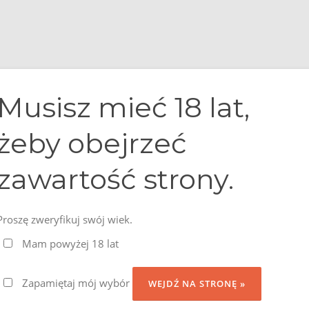
 nas
Nasze whisky
Degustacje whisky
Newsletter
Musisz mieć 18 lat,
żeby obejrzeć
LITYKA PLIKÓW COO
zawartość strony.
Proszę zweryfikuj swój wiek.
Mam powyżej 18 lat
Zapamiętaj mój wybór